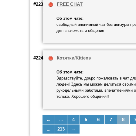
#223
FREE CHAT
Об этом чате:
свободный анонимный чат без цензуры пр
для знакомств и общения
#224
Котятки/Kittens
Об этом чате:
Здравствуйте, добро пожаловать в чат дл
людей! Здесь мы можем делиться своими
рукодельными работами, впечатлениями о 
только. Хорошего общения!!
←
...
4
5
6
7
8
...
213
→