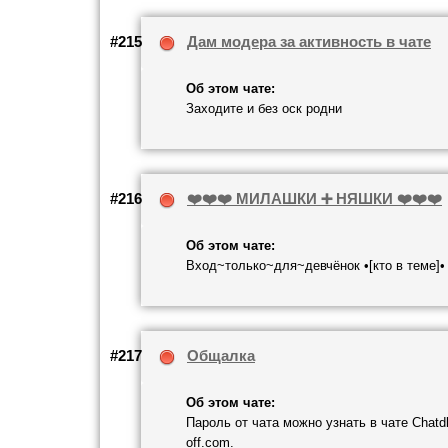
#215
Дам модера за активность в чате
Об этом чате:
Заходите и без оск родни
#216
❤️❤️❤️ МИЛАШКИ ➕ НЯШКИ ❤️❤️❤️
Об этом чате:
Вход~только~для~девчёнок •[кто в теме]•
#217
Общалка
Об этом чате:
Пароль от чата можно узнать в чате Chatdl
off.com.