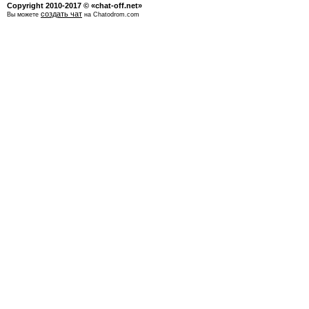
Copyright 2010-2017 © «chat-off.net»
создать чат
Вы можете
на Chatodrom.com