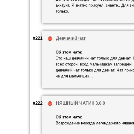
аккаунт. Я знатно прихуел, знаете.. Для з
только.
#221
Девчачий чат
Об этом чате:
Это наш девчачий чат только для девчат. 
всех сторон, вход мальчишкам запрещён!
девчачий чат только для девчат. Чат при
не для мальчишек…
#222
НЯШНЫЙ ЧАТИК 3.6.0
Об этом чате:
Возрождение некогда легендарного няшног