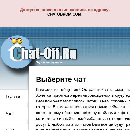
Доступна новая версия сервиса по адресу:
.
CHATODROM.COM
Выберите чат
Вам хочется общения? Острая нехватка смешны
Хочется приятного времяпровождения в кругу е
Главная
Вам поможет этот список чатов. В нем собраны 
которые Вы можете ворваться прямо сейчас и п
совместному общению, обмену файлами и фот
Чат
сети это отличный способ избавиться от одиноче
досуг. В любом из этих чатов Вам всегда будут 