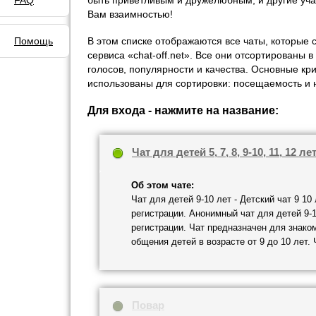
FAQ
быть приветливым и дружелюбным, и другие уча
Вам взаимностью!
Помощь
В этом списке отображаются все чаты, которые 
сервиса «chat-off.net». Все они отсортированы 
голосов, популярности и качества. Основные кр
использованы для сортировки: посещаемость и 
Для входа - нажмите на название:
Чат для детей 5, 7, 8, 9-10, 11, 12 ле
Об этом чате:
Чат для детей 9-10 лет - Детский чат 9 10 
регистрации. Анонимный чат для детей 9-1
регистрации. Чат предназначен для знако
общения детей в возрасте от 9 до 10 лет
Повар