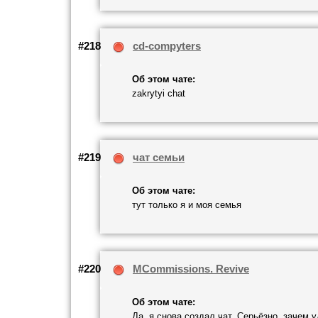
#218
cd-compyters
Об этом чате:
zakrytyi chat
#219
чат семьи
Об этом чате:
тут только я и моя семья
#220
MCommissions. Revive
Об этом чате:
Да, я снова создал чат. Серьёзно, зачем у