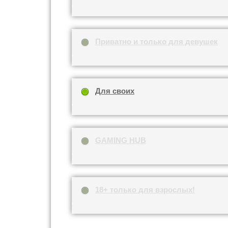
Приватно и только для девушек
Для своих
GAMING HUB
18+ только для взрослых!